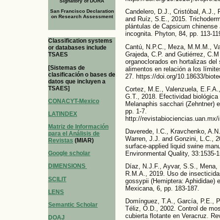
Signatory of DORA
Candelero, D.J., Cristóbal, A.J.
San Francisco Declaration
on Research Assessment
and Ruíz, S.E., 2015. Trichoderm
plántulas de Capsicum chinense 
incognita. Phyton, 84, pp. 113-11
Classification systems
Cantú, N.P.C., Meza, M.M.M., Val
or databases include
Grajeda, C.P. and Gutiérrez, C.M
TSAES
organoclorados en hortalizas del 
[Sistemas de
alimentos en relación a los límit
clasificación o bases de
27. https://doi.org/10.18633/biot
datos que incluyen a
TSAES]
Cortez, M.E., Valenzuela, E.F.A.
G.T., 2018. Efectividad biológica 
CONACYT-Mexico
Melanaphis sacchari (Zehntner) en
pp. 1-7.
LATINDEX
http://revistabiociencias.uan.mx
Matriz de Información
Daverede, I.C., Kravchenko, A.N.,
para el Análisis de
Warren, J.J. and Gonzini, L.C., 
Revistas
(MIAR)
surface-applied liquid swine manu
Environmental Quality, 33:1535-1
Google scholar
Díaz, N.J.F., Ayvar, S.S., Mena, 
DIMENSIONS
R.M.A., 2019. Uso de insecticida
SCILIT
gossypii (Hemiptera: Aphididae) 
Mexicana, 6, pp. 183-187.
LENS
Domínguez, T.A., García, P.E., P
Semantic Scholar
Téliz, O.D., 2002. Control de mos
cubierta flotante en Veracruz. Re
DOAJ