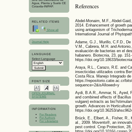
Agua, Planta y Suelo CE
References
Cotaxtla-INIFAP.
Abdel-Monaim, M.F., Abdel-Gaid,
RELATED ITEMS
2014. Enhancement of growth par
using antagonism of Trichoderma 
Show all
International Journal of Phytopath
Adame, G.J., Murillo, C.F.D., De
Journal Help
V.M., Cabrera, M.H. and Antonio, 
evaluación de bacterias en el des
LANGUAGE
habanero. Biotecnia, 23, pp. 151
Select Language
https://doi.org/10.18633/biotecni
Araya, R.L., Carazo, R.E. and Ca
insecticidas utilizados contra Be
Costa Rica. Manejo Integrado de 
https://repositorio.catie.ac.cr/b
FONT SIZE
sequence=2&isAllowed=y
Aydi, B.A.R., Ammar, N., Ayed, F
OPEN JOURNAL
and combined effects of Bacillu
SYSTEMS
vulgare) extracts as bio?stimula
growth. Advances in Horticultural
INFORMATION
https://doi.org/10.36253/ahsc962
For Readers
Brück, E., Elbert, A., Fisher, R.,
For Authors
For Librarians
al., 2009. Movento®, an innovati
pest control. Crop Protection, 28
https://doi.org/10.1016/j.cropro.