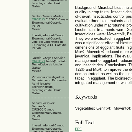
tecnológico de Úrsulo
Galván.
Background. Microbial biostimulan
quality in crop fruits. Insectici
of-the-art insecticides control pe
Héctor Cabrera Mireles
ORCID iD
CIRGOC/Campo
evaluate three biostimulants and t
Experimental Cotaxtla-
cultivation under macrotunnel pr
INIFAP
Mexico
biostimulant treatments were: Ge
insecticides were: Movento®, Bea
Investigador del Campo
They were evaluated in eggplant 
Experimental Cotaxtla,
Jefe del Laboratorio de
was a significant effect of biosti
Entomología CE Cotaxtla-
dimensions of eggplant fruits, hi
INIFAP.
Mix®. Movento® reduced more whi
javanica. Implications. The evalu
Jazmín Villegas Narváez
management of eggplant, reducing 
ORCID iD
TecNM/Instituto
Tecnológico de Úrsulo
and insecticides. Conclusions. Th
Galván
T22® and Mix® to improve the de
Mexico
demonstrated, as well as the ins
Profesora investigadora,
tabaci in eggplant. The bioinsect
Departamento Económico
integrated management of whitefl
Administrativo.
TecNM/Instituto
tecnológico de Úrsulo
Galván.
Keywords
Andrés Vásquez
Hernández
Vegetables; Genifix®; Movento®;
CIRGOC/Campo
Experimental Cotaxtla-
INIFAP
Mexico
Full Text:
Investigador del Campo
Experimental Cotaxtla,
PDF
Jefe del Laboratorio de