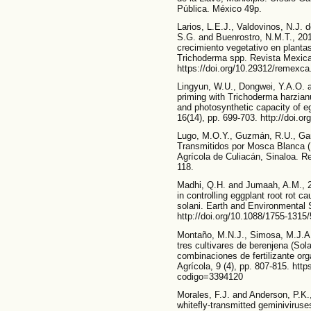
Pública. México 49p.
Larios, L.E.J., Valdovinos, N.J. 
S.G. and Buenrostro, N.M.T., 201
crecimiento vegetativo en plant
Trichoderma spp. Revista Mexica
https://doi.org/10.29312/remexca
Lingyun, W.U., Dongwei, Y.A.O. an
priming with Trichoderma harzia
and photosynthetic capacity of eg
16(14), pp. 699-703. http://doi.
Lugo, M.O.Y., Guzmán, R.U., Gar
Transmitidos por Mosca Blanca (B
Agrícola de Culiacán, Sinaloa. Re
118.
Madhi, Q.H. and Jumaah, A.M., 202
in controlling eggplant root rot 
solani. Earth and Environmental 
http://doi.org/10.1088/1755-1315
Montaño, M.N.J., Simosa, M.J.A
tres cultivares de berenjena (So
combinaciones de fertilizante org
Agrícola, 9 (4), pp. 807-815. https
codigo=3394120
Morales, F.J. and Anderson, P.K
whitefly-transmitted geminiviruse