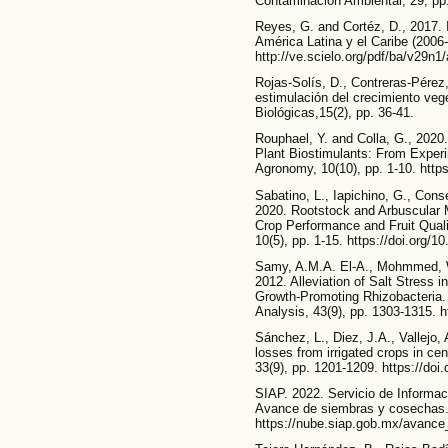
Contaminación Ambiental, 29, pp.
Reyes, G. and Cortéz, D., 2017. I
América Latina y el Caribe (2006-
http://ve.scielo.org/pdf/ba/v29n1/
Rojas-Solís, D., Contreras-Pére
estimulación del crecimiento vege
Biológicas,15(2), pp. 36-41.
Rouphael, Y. and Colla, G., 2020
Plant Biostimulants: From Experi
Agronomy, 10(10), pp. 1-10. htt
Sabatino, L., Iapichino, G., Cons
2020. Rootstock and Arbuscular 
Crop Performance and Fruit Qual
10(5), pp. 1-15. https://doi.org
Samy, A.M.A. El-A., Mohmmed, W
2012. Alleviation of Salt Stress 
Growth-Promoting Rhizobacteria.
Analysis, 43(9), pp. 1303-1315. 
Sánchez, L., Diez, J.A., Vallejo,
losses from irrigated crops in ce
33(9), pp. 1201-1209. https://do
SIAP. 2022. Servicio de Informac
Avance de siembras y cosechas. 
https://nube.siap.gob.mx/avance_