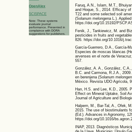
Faruq, A.N., Islam, M.T., Bhuiy
OpenAlex
and Hoque, S., 2014. Efficacy of
SCISPACE
T22 and some selected soil amen
(Solanum melongena L.). Applied S
Note: These systems
https://doi.org/10.15192/PSCP.A
evaluate journal
performance. Presented in
Fenik, J., Tankiewicz, M. and Biz
complaince with DORA
suggestions for publishers.
pesticides in fruits and vegetable
826. https://doi.org/10.1016/j.tra
García-Guerrero, D.A., García-Ma
Especies de moscas blancas (Hem
arvenses en el norte de Veracruz
557.
González, A. A., González, C.A.
B.C. and Carmona, R.J.A., 2009. 
en berenjena (Solanum melongena 
México. Revista UDO Agrícola, 9 
Han, H.S. and Lee, K.D., 2005. 
Effect on Mineral Uptake, Soil Av
Journal of Agriculture and Biologi
Halpern, M., Bar-Tal, A., Ofek, M
2015. The use of biostimulants fo
(Ed.). Advances in Agronomy, 129
https://doi.org/10.1016/bs.agron
INAP, 2013. Diagnósticos Munici
de la Llave, Municipio: Úrsulo Ga