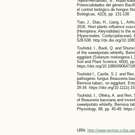
Tejera-Hernández, B., Rojas-Bad
Potencialidades del género Bacil
el control biológico de hongos f
Biológicas, 42(3), pp. 131-138.
Tian, J., Diao, H., Liang, L., Ar
2016. Host plants influence suscep
(Hemiptera: Aleyrodidae) to the
(Hypocreales: Cordycipitaceae). 
528-538. http://dx.doi.org/10.1
Touhidul, I., Baoli, Q. and Shunx
of the sweetpotato whitefly, Bem
eggplant (Solanum melongena L.)
Soil and Plant Science, 60(4), pp
https://doi.org/10.1080/0906471
Touhidul I., Castle, S.J. and Ren,
pathogenic fungus Beauveria bass
Bemisia tabaci, on eggplant. Ent
28-34. https://doi.org/10.1111/j.
Touhidul, I., Olleka, A. and Ren,
of Beauveria bassiana and investi
sweetpotato whitefly, Bemisia ta
Physiology, 98, pp. 45-49. https:
URN:
http://www.revista.ccba.u