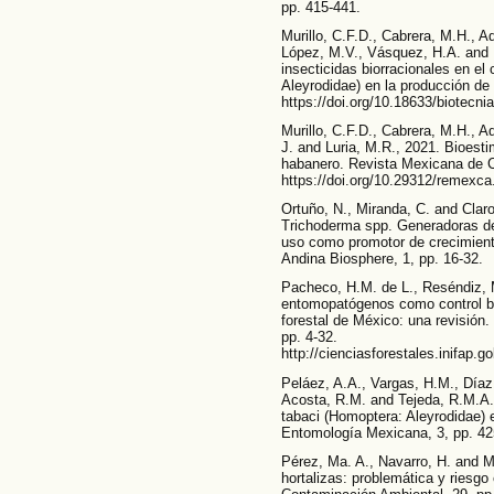
pp. 415-441.
Murillo, C.F.D., Cabrera, M.H., A
López, M.V., Vásquez, H.A. and 
insecticidas biorracionales en el
Aleyrodidae) en la producción de 
https://doi.org/10.18633/biotecni
Murillo, C.F.D., Cabrera, M.H., 
J. and Luria, M.R., 2021. Bioesti
habanero. Revista Mexicana de C
https://doi.org/10.29312/remexca
Ortuño, N., Miranda, C. and Clar
Trichoderma spp. Generadoras de
uso como promotor de crecimiento
Andina Biosphere, 1, pp. 16-32.
Pacheco, H.M. de L., Reséndiz, M
entomopatógenos como control bi
forestal de México: una revisión
pp. 4-32.
http://cienciasforestales.inifap.
Peláez, A.A., Vargas, H.M., Díaz,
Acosta, R.M. and Tejeda, R.M.A.,
tabaci (Homoptera: Aleyrodidae) e
Entomología Mexicana, 3, pp. 42
Pérez, Ma. A., Navarro, H. and M
hortalizas: problemática y riesgo