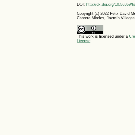
DOI:
http://dx.doi.org/10.56369/
Copyright (c) 2022 Félix David M
Cabrera Mireles, Jazmín Villeg
This work is licensed under a
Cre
License
.