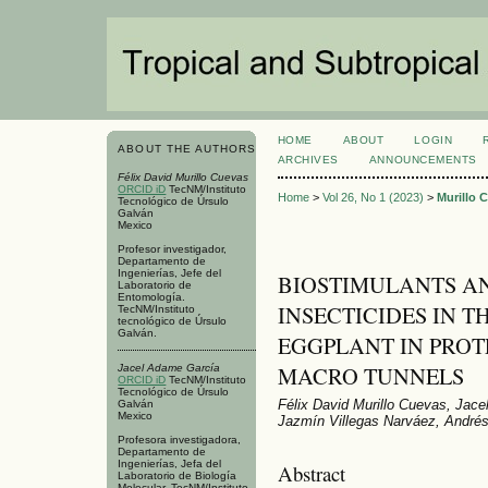
HOME
ABOUT
LOGIN
ABOUT THE AUTHORS
ARCHIVES
ANNOUNCEMENTS
Félix David Murillo Cuevas
ORCID iD
TecNM/Instituto
Home
>
Vol 26, No 1 (2023)
>
Murillo 
Tecnológico de Úrsulo
Galván
Mexico
Profesor investigador,
Departamento de
Ingenierías, Jefe del
BIOSTIMULANTS A
Laboratorio de
Entomología.
INSECTICIDES IN T
TecNM/Instituto
tecnológico de Úrsulo
Galván.
EGGPLANT IN PROT
MACRO TUNNELS
Jacel Adame García
ORCID iD
TecNM/Instituto
Tecnológico de Úrsulo
Félix David Murillo Cuevas, Jace
Galván
Mexico
Jazmín Villegas Narváez, André
Profesora investigadora,
Departamento de
Ingenierías, Jefa del
Abstract
Laboratorio de Biología
Molecular. TecNM/Instituto