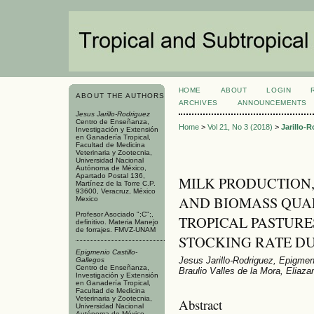
HOME
ABOUT
LOGIN
ABOUT THE AUTHORS
ARCHIVES
ANNOUNCEMENTS
Jesus Jarillo-Rodriguez
Centro de Enseñanza,
Home
>
Vol 21, No 3 (2018)
>
Jarillo-
Investigación y Extensión
en Ganadería Tropical,
Facultad de Medicina
Veterinaria y Zootecnia,
Universidad Nacional
Autónoma de México,
Apartado Postal 136,
MILK PRODUCTION
Martínez de la Torre C.P.
93600, Veracruz, México
AND BIOMASS QUAL
Mexico
Profesor Asociado ";C";,
TROPICAL PASTURE
definitivo. Materia Manejo
de forrajes. FMVZ-UNAM
STOCKING RATE D
Epigmenio Castillo-
Jesus Jarillo-Rodriguez, Epigmen
Gallegos
Centro de Enseñanza,
Braulio Valles de la Mora, Eliaz
Investigación y Extensión
en Ganadería Tropical,
Facultad de Medicina
Veterinaria y Zootecnia,
Abstract
Universidad Nacional
Autónoma de México,