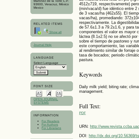
Martínez de la Torre C.P.
4512±719, respectivamente) pero
93600, Veracruz, México
Mexico
(min/vaca/d) fue idéntico entre 2
de 3 vacas/ha (462±55). El tiemp
vacas/ha), promediando: 372±104
respectivamente. La digestibilida
RELATED ITEMS
de 57.6±1.3 a 79.2±1.6, y para t
componentes el valor es mayor c
Show all
láctea (8.1±2.5) no se afectó po
sobre el tiempo de pastoreo y ru
Journal Help
este comportamiento, las variable
al rendimiento similar de forraje
tasa de bocados; periodo climáti
LANGUAGE
pastura.
Select Language
Keywords
Daily milk yield; biting rate; clim
FONT SIZE
management.
OPEN JOURNAL
SYSTEMS
Full Text:
PDF
INFORMATION
For Readers
For Authors
URN:
http://www.revista.ccba.u
For Librarians
DOI:
http://dx.doi.org/10.56369/