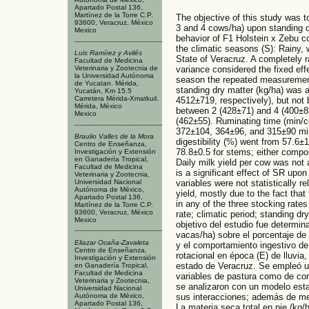
Apartado Postal 136,
Martínez de la Torre C.P.
The objective of this study was t
93600, Veracruz, México
3 and 4 cows/ha) upon standing dr
Mexico
behavior of F1 Holstein x Zebu co
the climatic seasons (S): Rainy, w
Luis Ramírez y Avilés
State of Veracruz. A completely 
Facultad de Medicina
variance considered the fixed effe
Veterinaria y Zootecnia de
la Universidad Autónoma
season the repeated measurement
de Yucatan. Mérida,
standing dry matter (kg/ha) was
Yucatán, Km 15.5
Carretera Mérida-Xmatkuil.
4512±719, respectively), but not
Mérida, México
between 2 (428±71) and 4 (400±83
Mexico
(462±55). Ruminating time (min/
372±104, 364±96, and 315±90 min/
Braulio Valles de la Mora
digestibility (%) went from 57.6±
Centro de Enseñanza,
78.8±0.5 for stems; either compo
Investigación y Extensión
en Ganadería Tropical,
Daily milk yield per cow was not 
Facultad de Medicina
is a significant effect of SR upo
Veterinaria y Zootecnia,
Universidad Nacional
variables were not statistically re
Autónoma de México,
yield, mostly due to the fact that 
Apartado Postal 136,
in any of the three stocking rates 
Martínez de la Torre C.P.
93600, Veracruz, México
rate; climatic period; standing
Mexico
objetivo del estudio fue determina
vacas/ha) sobre el porcentaje de
Eliazar Ocaña-Zavaleta
y el comportamiento ingestivo de
Centro de Enseñanza,
rotacional en época (E) de lluvia,
Investigación y Extensión
estado de Veracruz. Se empleó u
en Ganadería Tropical,
Facultad de Medicina
variables de pastura como de co
Veterinaria y Zootecnia,
se analizaron con un modelo esta
Universidad Nacional
Autónoma de México,
sus interacciones; además de med
Apartado Postal 136,
La materia seca total en pie (kg