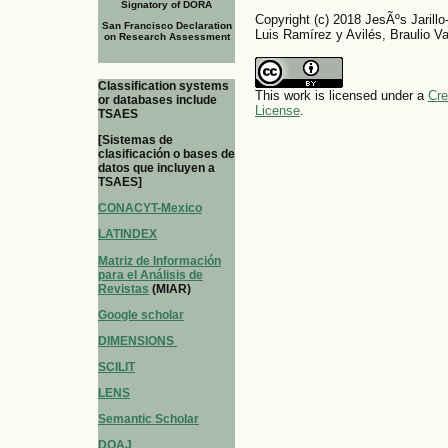
Signatory of DORA
Copyright (c) 2018 JesÃºs Jarillo
San Francisco Declaration
Luis Ramírez y Avilés, Braulio V
on Research Assessment
Classification systems
This work is licensed under a
Cre
or databases include
License
.
TSAES
[Sistemas de
clasificación o bases de
datos que incluyen a
TSAES]
CONACYT-Mexico
LATINDEX
Matriz de Información
para el Análisis de
Revistas
(MIAR)
Google scholar
DIMENSIONS
SCILIT
LENS
Semantic Scholar
DOAJ