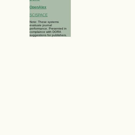
OpenAlex
SCISPACE
Note: These systems
evaluate journal
performance. Presented in
complaince with DORA
suggestions for publishers.