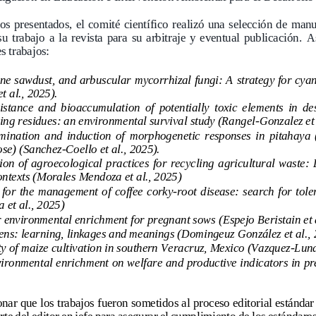
jos presentados, el comité científico realizó una  selección de  man
u  trabajo  a  la  revista  para  su  arbitraje  y  eventual  publicación. 
As
s trabajos
:
ine sawdust, and
arbuscular mycorrhizal fungi: A
strategy for cya
 al., 2025).
stance  and  bioaccumulation  of  potentially  toxic  elements  in  des
ing residues: a
n environmental survival study (Rangel
-
Gonzalez et 
mination  and  induction  of  morphogenetic  responses  in  pitahaya  
se) 
(Sanchez
-
Coello et al., 2025).
sion of agroecological practices for recycling agricultural waste: 
ontexts
(Morales Mendoza et al., 2025)
 for the  management of coffee  corky
-
root disease: search for tol
a et al., 2025)
r environmental enrichment for pregnant sows
(Espejo Beristain et 
ns: learning, linkages and meanings (Domingeuz González et al., 
ty of maize cultivation in southern Ve
racruz, Mexico (Vazquez
-
Luna
nvironmental enrichment on welfare and productive indicators in p
.
nar que l
os trabajos fueron sometidos al proceso editorial estándar