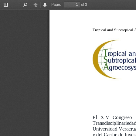
Page:
of 3
Toggle
Find
Previous
Next
Sidebar
Tropical a
nd Subtropical 
El   XIV   Congreso   I
Transdisciplinariedad 
Universidad V
era
cru
y del Caribe de Inves