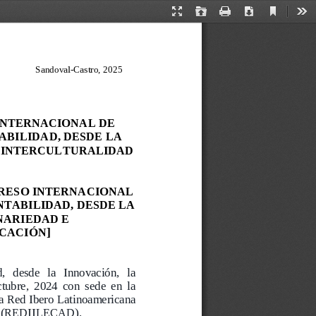
Current
Presentation
Open
Print
Download
Too
View
Mode
S
a
n
d
o
v
a
l
-
C
a
s
t
r
o
, 202
5
INTERNACIONAL DE 
BILIDAD, DESDE LA 
 INTERCULTURALIDAD 
RESO INTERNACIONAL 
TABILIDAD, DESDE LA 
NARIEDAD E 
UCACIÓN
]
  desde   la   Innovación,   la 
ctubre,  2024  con  sede  en  la 
a 
Red Ibero Latinoamericana 
(REDIILECAD)
.