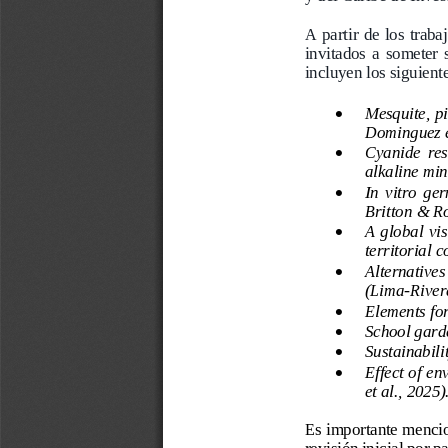
A partir de los traba
invitados  a  someter  s
incluyen los siguiente
Mesquite, p

Dominguez et
Cyanide  resi

alkaline min
In  vitro 
ger

Britton & Ro
A g
lobal vi

territorial c
A
lternatives

(Lima
-
River
Elements fo

School garde

Sustainabili

E
ffect of e

et al., 2025)
Es importante mencio