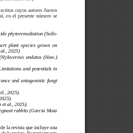
uscritos cuyos autores fueron 
í,  en  el  presente  númer
o  se 
nide phytoremediation
(Solís
-
ert  plant  s
pecies  grown  on 
al., 2025)
(
Hylocereus  undatus 
(Haw.) 
Limitations and potentials in 
erance and antagonistic
fungi
al., 2025)
.
2025).
 et al., 2025). 
regnant rabbits (Garcia Mota 
 de
la revista que incluye una 