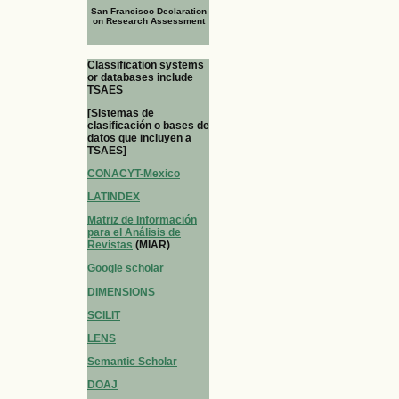
San Francisco Declaration
on Research Assessment
Classification systems
or databases include
TSAES
[Sistemas de
clasificación o bases de
datos que incluyen a
TSAES]
CONACYT-Mexico
LATINDEX
Matriz de Información
para el Análisis de
Revistas
(MIAR)
Google scholar
DIMENSIONS
SCILIT
LENS
Semantic Scholar
DOAJ