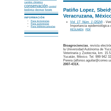
cambio climático
conservación
control
Patiño Lopez, Sbeid
biológico
dengue
forraje
Veracruzana, Méxic
INFORMACIÓN
Para lectores/as
Vol. 17, Núm. 1 (2024)
- Vete
Para autores/as
Importancia epidemiológica 
Para bibliotecarios/as
RESUMEN
PDF
Bioagrociencias
, revista electr
la Universidad Autónoma de Yucat
Veterinaria y Zootecnia, km. 15.5
Yucatán, México. Tel. 999 942 32
Perera (alfonso.aguilar@correo.
2007-431X.