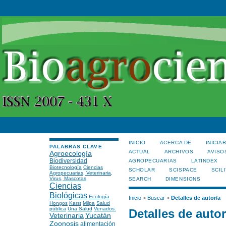
INICIO
ACERCA DE
INICIA
PALABRAS CLAVE
ACTUAL
ARCHIVOS
AVISO
Agroecología
Biodiversidad
AGROPECUARIAS
LATINDEX
Biotecnología
Ciencias
SCHOLAR
SCISPACE
SCILI
Agropecuarias, Veterinaria,
Virus, Mascotas
SEARCH
DIMENSIONS
Ciencias
Biológicas
Ecología
Inicio
>
Buscar
>
Detalles de autor/a
Hongos
Karst
Milpa
Salud
pública
Una Salud
Venados.
Detalles de autor
Veterinaria
Yucatán
Zoonosis
alimentación