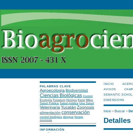
INICIO
ACERC
PALABRAS CLAVE
AVISOS
CAMP
Agroecología
Biodiversidad
Ciencias Biológicas
SEMANTIC SCHOL
Control
Ecología
Fusarium
Hongos
Karst
Milpa
DIMENSIONS
Salud Pública
Salud pública
Una Salud
Veterinaria
Yucatán
Zoonosis
Inicio
>
Buscar
>
De
conservación
alimentación
control biológico
dengue
forraje
Detalles
zoonosis
INFORMACIÓN