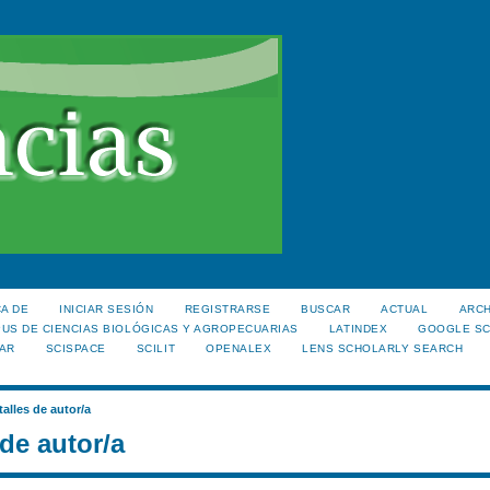
A DE
INICIAR SESIÓN
REGISTRARSE
BUSCAR
ACTUAL
ARC
US DE CIENCIAS BIOLÓGICAS Y AGROPECUARIAS
LATINDEX
GOOGLE S
AR
SCISPACE
SCILIT
OPENALEX
LENS SCHOLARLY SEARCH
talles de autor/a
 de autor/a