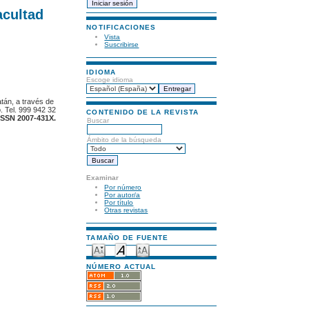
acultad
NOTIFICACIONES
Vista
Suscribirse
IDIOMA
Escoge idioma
atán, a través de
. Tel. 999 942 32
CONTENIDO DE LA REVISTA
ISSN 2007-431X.
Buscar
Ámbito de la búsqueda
Examinar
Por número
Por autor/a
Por título
Otras revistas
TAMAÑO DE FUENTE
NÚMERO ACTUAL