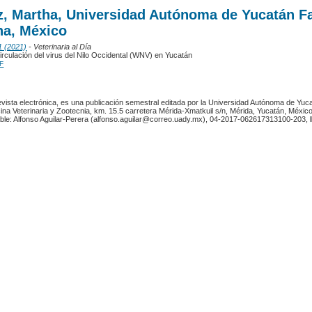
z, Martha, Universidad Autónoma de Yucatán F
na, México
1 (2021)
- Veterinaria al Día
irculación del virus del Nilo Occidental (WNV) en Yucatán
F
revista electrónica, es una publicación semestral editada por la Universidad Autónoma de Yuc
ina Veterinaria y Zootecnia, km. 15.5 carretera Mérida-Xmatkuil s/n, Mérida, Yucatán, México
ble: Alfonso Aguilar-Perera (alfonso.aguilar@correo.uady.mx), 04-2017-062617313100-203,