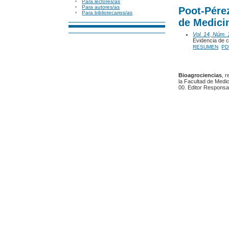
Para lectores/as
Para autores/as
Poot-Pére
Para bibliotecarios/as
de Medici
Vol. 14, Núm. 
Evidencia de c
RESUMEN
PD
Bioagrociencias
, 
la Facultad de Medic
00. Editor Responsa