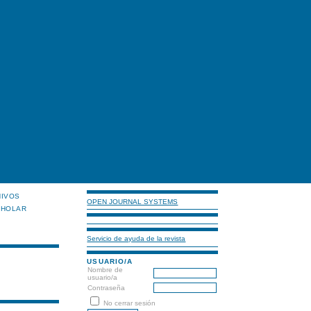
HIVOS
OPEN JOURNAL SYSTEMS
CHOLAR
Servicio de ayuda de la revista
USUARIO/A
Nombre de
usuario/a
Contraseña
No cerrar sesión