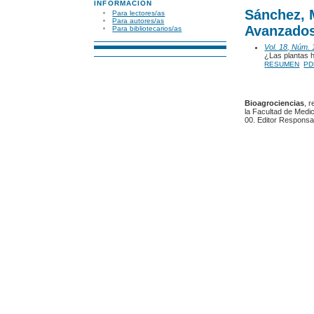
INFORMACIÓN
Sánchez, M
Para lectores/as
Para autores/as
Avanzados
Para bibliotecarios/as
Vol. 18, Núm. 
¿Las plantas 
RESUMEN
PD
Bioagrociencias
, 
la Facultad de Medic
00. Editor Responsa