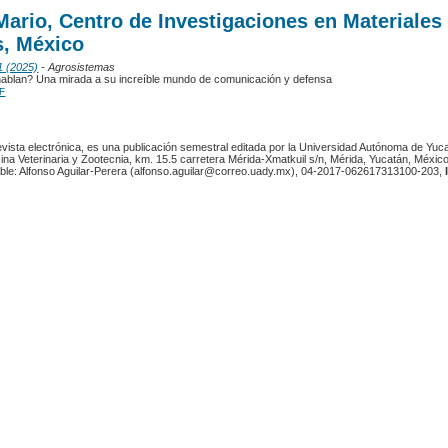
ario, Centro de Investigaciones en Materiales
, México
1 (2025)
- Agrosistemas
hablan? Una mirada a su increíble mundo de comunicación y defensa
F
revista electrónica, es una publicación semestral editada por la Universidad Autónoma de Yuc
ina Veterinaria y Zootecnia, km. 15.5 carretera Mérida-Xmatkuil s/n, Mérida, Yucatán, México
ble: Alfonso Aguilar-Perera (alfonso.aguilar@correo.uady.mx), 04-2017-062617313100-203,