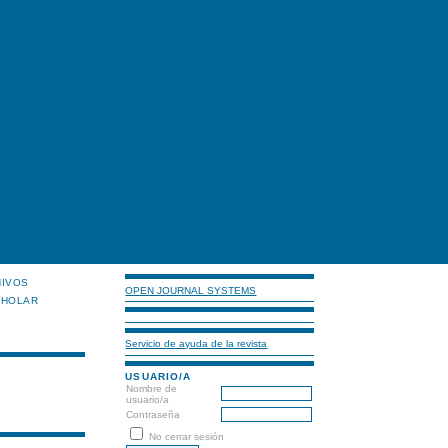
HIVOS
OPEN JOURNAL SYSTEMS
CHOLAR
Servicio de ayuda de la revista
USUARIO/A
Nombre de
usuario/a
Contraseña
No cerrar sesión