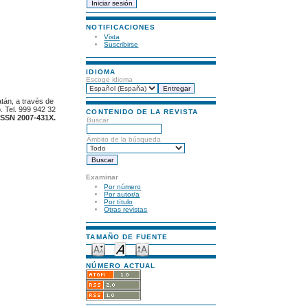
NOTIFICACIONES
Vista
Suscribirse
IDIOMA
Escoge idioma
atán, a través de
. Tel. 999 942 32
CONTENIDO DE LA REVISTA
ISSN 2007-431X.
Buscar
Ámbito de la búsqueda
Examinar
Por número
Por autor/a
Por título
Otras revistas
TAMAÑO DE FUENTE
NÚMERO ACTUAL