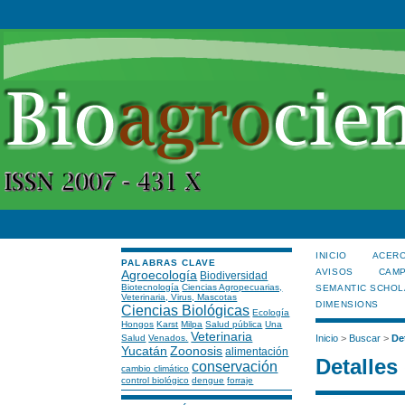
INICIO
ACERC
PALABRAS CLAVE
AVISOS
CAMP
Agroecología
Biodiversidad
Biotecnología
Ciencias Agropecuarias,
SEMANTIC SCHOL
Veterinaria, Virus, Mascotas
DIMENSIONS
Ciencias Biológicas
Ecología
Hongos
Karst
Milpa
Salud pública
Una
Veterinaria
Salud
Venados.
Inicio
>
Buscar
>
De
Yucatán
Zoonosis
alimentación
Detalles
conservación
cambio climático
control biológico
dengue
forraje