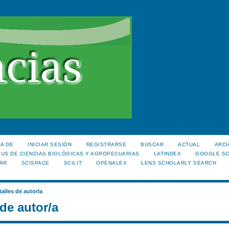
A DE
INICIAR SESIÓN
REGISTRARSE
BUSCAR
ACTUAL
ARC
US DE CIENCIAS BIOLÓGICAS Y AGROPECUARIAS
LATINDEX
GOOGLE S
AR
SCISPACE
SCILIT
OPENALEX
LENS SCHOLARLY SEARCH
talles de autor/a
 de autor/a