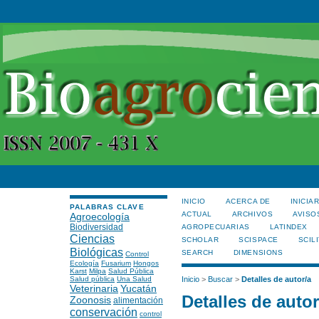
INICIO
ACERCA DE
INICIA
PALABRAS CLAVE
ACTUAL
ARCHIVOS
AVISO
Agroecología
Biodiversidad
AGROPECUARIAS
LATINDEX
Ciencias
SCHOLAR
SCISPACE
SCILI
Biológicas
SEARCH
DIMENSIONS
Control
Ecología
Fusarium
Hongos
Karst
Milpa
Salud Pública
Salud pública
Una Salud
Inicio
>
Buscar
>
Detalles de autor/a
Veterinaria
Yucatán
Detalles de autor
Zoonosis
alimentación
conservación
control