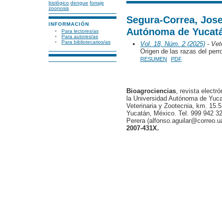
biológico
dengue
forraje
zoonosis
Segura-Correa, Jose
INFORMACIÓN
Autónoma de Yucat
Para lectores/as
Para autores/as
Para bibliotecarios/as
Vol. 18, Núm. 2 (2025)
- Vete
Origen de las razas del perr
RESUMEN
PDF
Bioagrociencias
, revista electr
la Universidad Autónoma de Yucat
Veterinaria y Zootecnia, km. 15.5
Yucatán, México. Tel. 999 942 32
Perera (alfonso.aguilar@correo.
2007-431X.