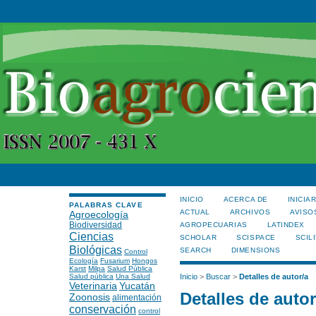
INICIO
ACERCA DE
INICIA
PALABRAS CLAVE
ACTUAL
ARCHIVOS
AVISO
Agroecología
Biodiversidad
AGROPECUARIAS
LATINDEX
Ciencias
SCHOLAR
SCISPACE
SCILI
Biológicas
SEARCH
DIMENSIONS
Control
Ecología
Fusarium
Hongos
Karst
Milpa
Salud Pública
Salud pública
Una Salud
Inicio
>
Buscar
>
Detalles de autor/a
Veterinaria
Yucatán
Detalles de autor
Zoonosis
alimentación
conservación
control