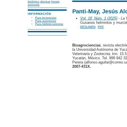
biológico
dengue
forraje
zoonosis
Panti-May, Jesús Al
INFORMACIÓN
Para lectores/as
Vol. 18, Núm. 1 (2025)
- La 
Para autores/as
Gusanos helmintos y murcié
Para bibliotecarios/as
RESUMEN
PDF
Bioagrociencias
, revista electr
la Universidad Autónoma de Yucat
Veterinaria y Zootecnia, km. 15.5
Yucatán, México. Tel. 999 942 32
Perera (alfonso.aguilar@correo.
2007-431X.