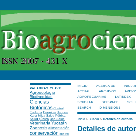
INICIO
ACERCA DE
INICIA
PALABRAS CLAVE
ACTUAL
ARCHIVOS
AVISO
Agroecología
Biodiversidad
AGROPECUARIAS
LATINDEX
Ciencias
SCHOLAR
SCISPACE
SCILI
Biológicas
SEARCH
DIMENSIONS
Control
Ecología
Fusarium
Hongos
Karst
Milpa
Salud Pública
Salud pública
Una Salud
Inicio
>
Buscar
>
Detalles de autor/a
Veterinaria
Yucatán
Detalles de autor
Zoonosis
alimentación
conservación
control