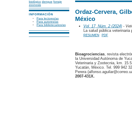
biológico
dengue
forraje
zoonosis
Ordaz-Cervera, Gil
INFORMACIÓN
México
Para lectores/as
Para autores/as
Para bibliotecarios/as
Vol. 17, Núm. 2 (2024)
- Vete
La salud pública veterinaria
RESUMEN
PDF
Bioagrociencias
, revista electr
la Universidad Autónoma de Yucat
Veterinaria y Zootecnia, km. 15.5
Yucatán, México. Tel. 999 942 32
Perera (alfonso.aguilar@correo.
2007-431X.