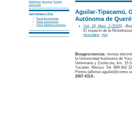
biológico
dengue
forraje
zoonosis
Aguilar-Tipacamú, G
INFORMACIÓN
Autónoma de Queré
Para lectores/as
Para autores/as
Para bibliotecarios/as
Vol. 18, Núm. 2 (2025)
- Bio
El impacto de la Rickettsiosi
RESUMEN
PDF
Bioagrociencias
, revista electr
la Universidad Autónoma de Yucat
Veterinaria y Zootecnia, km. 15.5
Yucatán, México. Tel. 999 942 32
Perera (alfonso.aguilar@correo.
2007-431X.