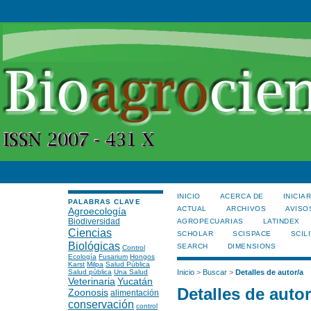
INICIO
ACERCA DE
INICIA
PALABRAS CLAVE
ACTUAL
ARCHIVOS
AVISO
Agroecología
Biodiversidad
AGROPECUARIAS
LATINDEX
Ciencias
SCHOLAR
SCISPACE
SCILI
Biológicas
SEARCH
DIMENSIONS
Control
Ecología
Fusarium
Hongos
Karst
Milpa
Salud Pública
Salud pública
Una Salud
Inicio
>
Buscar
>
Detalles de autor/a
Veterinaria
Yucatán
Detalles de autor
Zoonosis
alimentación
conservación
control