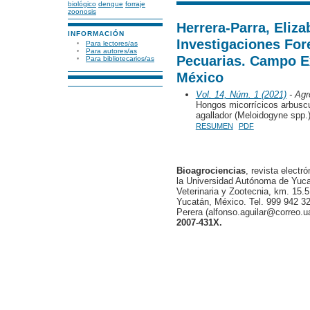
biológico
dengue
forraje
zoonosis
Herrera-Parra, Eliza
INFORMACIÓN
Investigaciones Fore
Para lectores/as
Para autores/as
Pecuarias. Campo E
Para bibliotecarios/as
México
Vol. 14, Núm. 1 (2021)
- Agr
Hongos micorrícicos arbuscu
agallador (Meloidogyne spp.
RESUMEN
PDF
Bioagrociencias
, revista electr
la Universidad Autónoma de Yucat
Veterinaria y Zootecnia, km. 15.5
Yucatán, México. Tel. 999 942 32
Perera (alfonso.aguilar@correo.
2007-431X.