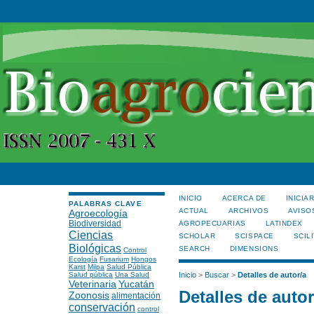
INICIO
ACERCA DE
INICIA
PALABRAS CLAVE
ACTUAL
ARCHIVOS
AVISO
Agroecología
Biodiversidad
AGROPECUARIAS
LATINDEX
Ciencias
SCHOLAR
SCISPACE
SCILI
Biológicas
SEARCH
DIMENSIONS
Control
Ecología
Fusarium
Hongos
Karst
Milpa
Salud Pública
Salud pública
Una Salud
Inicio
>
Buscar
>
Detalles de autor/a
Veterinaria
Yucatán
Detalles de autor
Zoonosis
alimentación
conservación
control